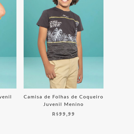
venil
Camisa de Folhas de Coqueiro
Camise
Juvenil Menino
J
R$
99,99