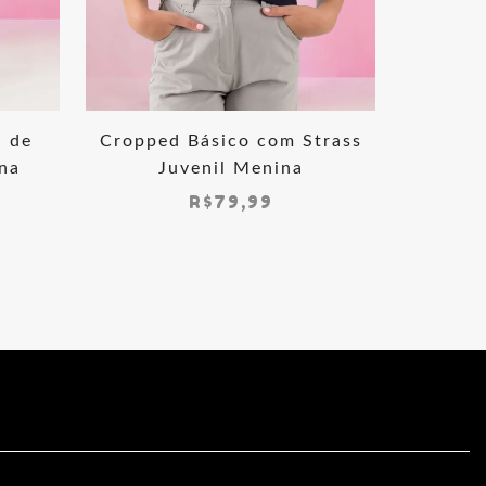
a de
Cropped Básico com Strass
Croppe
ina
Juvenil Menina
R$
79,99