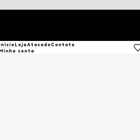
Inicio
Loja
Atacado
Contato
Minha conta