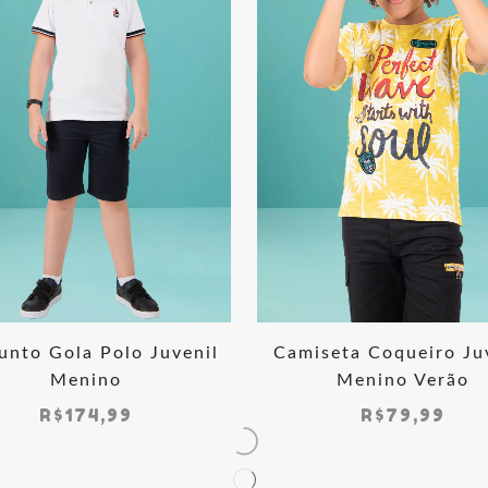
unto Gola Polo Juvenil
Camiseta Coqueiro Ju
Menino
Menino Verão
R$
174,99
R$
79,99