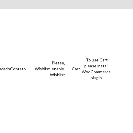
To use Cart
Please,
please install
acado
Contato
Wishlist
enable
Cart
WooCommerce
Wishlist.
plugin