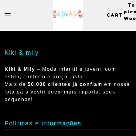
To
plea
CART
Woo
Kiki & mily
Kiki & Mily
– Moda infantil e juvenil com
estilo, conforto e preço justo.
Mais de
50.000 clientes já confiam
em nossa
loja para vestir quem mais importa: seus
pequenos!
Políticas e informações