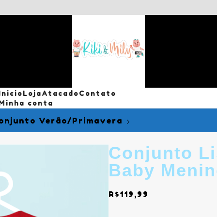
Inicio
Loja
Atacado
Contato
Minha conta
onjunto Verão/primavera
Conjunto Li
Baby Menin
R$
119,99