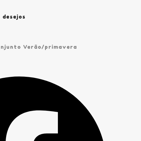
e desejos
njunto Verão/primavera