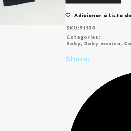
Adicionar à lista d
SKU:
91130
Categories:
Baby
,
Baby menino
,
Co
Share: