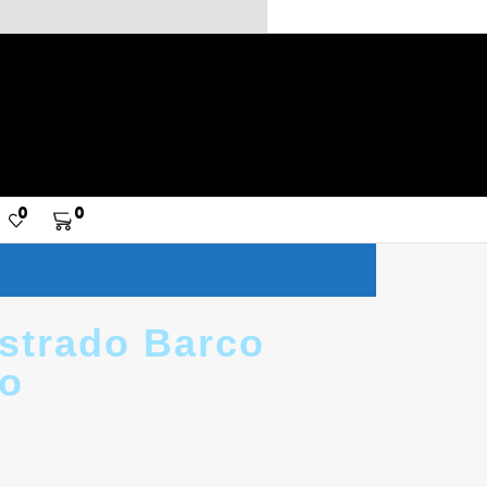
0
0
strado Barco
o