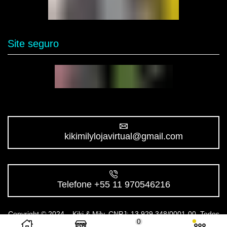
Site seguro
kikimilylojavirtual@gmail.com
Telefone +55 11 970546216
Copyright © 2024 – Kiki & Mily. CNPJ: 13.929.348/0001-00. Todos
0