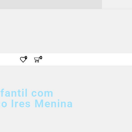
0
0
nfantil com
co Ires Menina