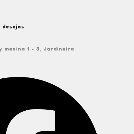
e desejos
y menina 1 - 3
,
Jardineira