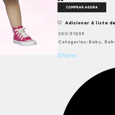
COMPRAR AGORA
Adicionar à lista d
SKU:
91209
Categories:
Baby
,
Bab
Share: