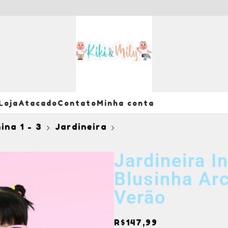
Loja
Atacado
Contato
Minha conta
ina 1 - 3
Jardineira
Jardineira I
Blusinha Ar
Verão
R$
147,99