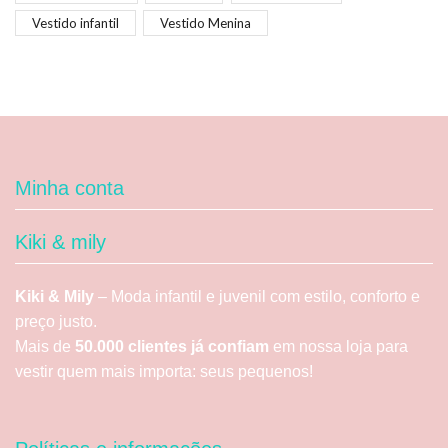
Vestido infantil
Vestido Menina
Minha conta
Kiki & mily
Kiki & Mily
– Moda infantil e juvenil com estilo, conforto e
preço justo.
Mais de
50.000 clientes já confiam
em nossa loja para
vestir quem mais importa: seus pequenos!