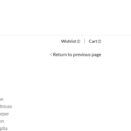
Wishlist
Cart
Return to previous page
Consectetur aliquet
17/02/2016
Dapibus etiam tellus
30/01/2016
on
ltrices
orper
on
illa
Adipiscing duis