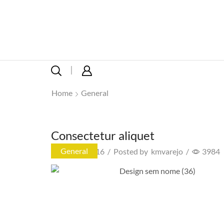
Home
General
Consectetur aliquet
General
17/02/2016
/
Posted by
kmvarejo
/
3984