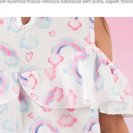
rper euismod massa vehicula habitasse sem porta, sapien molli
.