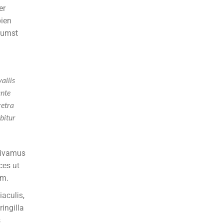
er
12/01/2016
pien
tumst
CATEGORIES
Advert
allis
ante
Children
retra
Fashion
bitur
General
Holidays
 vivamus
Miscellaneous
ces ut
Style
um.
Woman
aculis,
ingilla
s