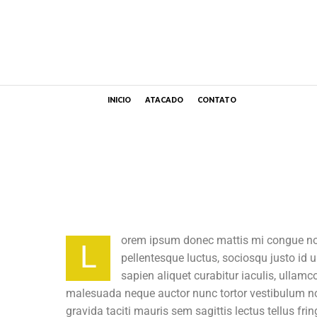
INICIO
ATACADO
CONTATO
orem ipsum donec mattis mi congue n
L
pellentesque luctus, sociosqu justo id u
sapien aliquet curabitur iaculis, ullamc
malesuada neque auctor nunc tortor vestibulum n
gravida taciti mauris sem sagittis lectus tellus fring