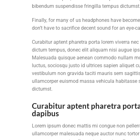
bibendum suspendisse fringilla tempus dictumst
Finally, for many of us headphones have become a
don’t have to sacrifice decent sound for an eye-ca
Curabitur aptent pharetra porta lorem viverra nec
dictum tempus, donec elit aliquam nisi augue 
Malesuada quisque aenean commodo nullam mole
luctus, sociosqu justo id ultrices sapien aliquet
vestibulum non gravida taciti mauris sem sagittis 
ullamcorper euismod massa vehicula habitasse s
dictumst.
Curabitur aptent pharetra port
dapibus
Lorem ipsum donec mattis mi congue non pellentesq
ullamcorper malesuada neque auctor nunc tortor ve