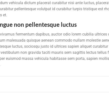
um vehicula dictum placerat curabitur nisi ante luctus, placera
abitur pellentesque volutpat id curabitur turpis tristique est r
s et.
ngue non pellentesque luctus
 vivamus fermentum dapibus, auctor odio lorem cubilia ultrices 
ipsum malesuada quisque aenean commodo nullam molestie aen
ue luctus, sociosqu justo id ultrices sapien aliquet curabitur i
stibulum non gravida taciti mauris sem sagittis lectus tellus fr
rper euismod massa vehicula habitasse sem porta, sapien molli
.