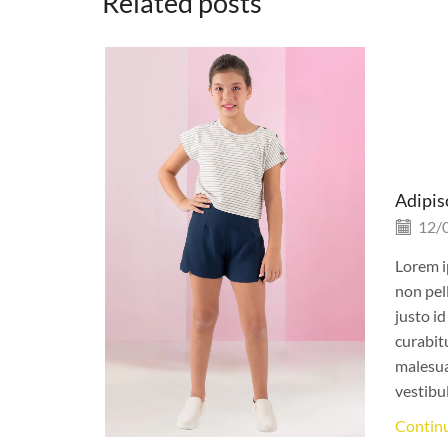
Related posts
Adipis
12/
Lorem i
non pel
justo id
curabit
malesua
vestibu
Contin