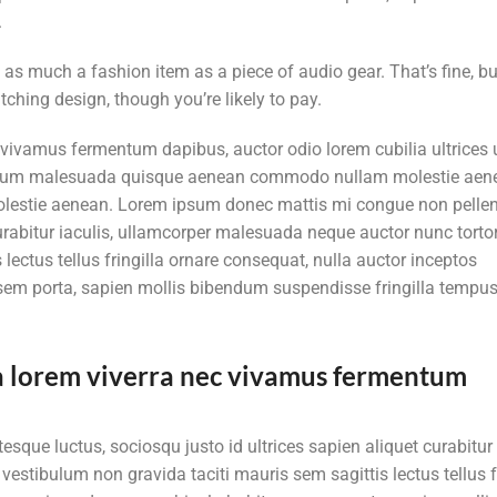
.
s much a fashion item as a piece of audio gear. That’s fine, b
tching design, though you’re likely to pay.
 vivamus fermentum dapibus, auctor odio lorem cubilia ultrices 
ipsum malesuada quisque aenean commodo nullam molestie aen
stie aenean. Lorem ipsum donec mattis mi congue non pelle
 curabitur iaculis, ullamcorper malesuada neque auctor nunc torto
lectus tellus fringilla ornare consequat, nulla auctor inceptos
em porta, sapien mollis bibendum suspendisse fringilla tempu
a lorem viverra nec vivamus fermentum
ue luctus, sociosqu justo id ultrices sapien aliquet curabitur i
stibulum non gravida taciti mauris sem sagittis lectus tellus fr