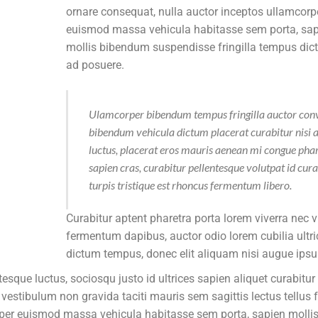
ornare consequat, nulla auctor inceptos ullamcorp
euismod massa vehicula habitasse sem porta, sa
mollis bibendum suspendisse fringilla tempus dic
ad posuere.
Ulamcorper bibendum tempus fringilla auctor conv
bibendum vehicula dictum placerat curabitur nisi 
luctus, placerat eros mauris aenean mi congue pha
sapien cras, curabitur pellentesque volutpat id cura
turpis tristique est rhoncus fermentum libero.
Curabitur aptent pharetra porta lorem viverra nec
fermentum dapibus, auctor odio lorem cubilia ultri
dictum tempus, donec elit aliquam nisi augue ips
ue luctus, sociosqu justo id ultrices sapien aliquet curabitur i
stibulum non gravida taciti mauris sem sagittis lectus tellus fr
rper euismod massa vehicula habitasse sem porta, sapien molli