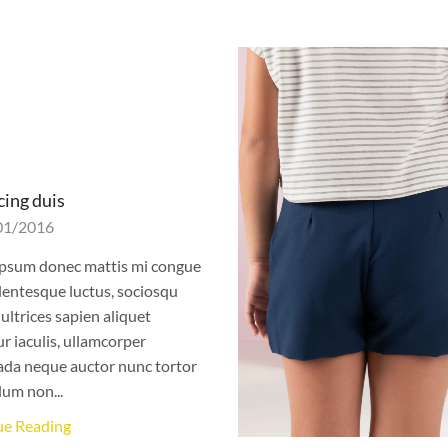
cing duis
01/2016
psum donec mattis mi congue
lentesque luctus, sociosqu
 ultrices sapien aliquet
ur iaculis, ullamcorper
da neque auctor nunc tortor
lum non...
ue Reading