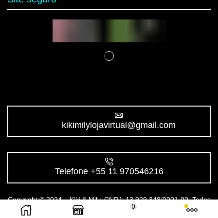
kikimilylojavirtual@gmail.com
Telefone +55 11 970546216
Copyright © 2024 – Kiki & Mily. CNPJ: 13.929.348/0001-00. Todos
0
os direitos reservados.