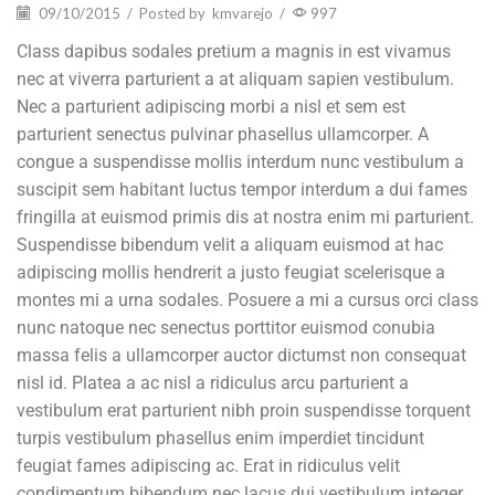
09/10/2015
/
Posted by
kmvarejo
/
997
Class dapibus sodales pretium a magnis in est vivamus
nec at viverra parturient a at aliquam sapien vestibulum.
Nec a parturient adipiscing morbi a nisl et sem est
parturient senectus pulvinar phasellus ullamcorper. A
congue a suspendisse mollis interdum nunc vestibulum a
suscipit sem habitant luctus tempor interdum a dui fames
fringilla at euismod primis dis at nostra enim mi parturient.
Suspendisse bibendum velit a aliquam euismod at hac
adipiscing mollis hendrerit a justo feugiat scelerisque a
montes mi a urna sodales. Posuere a mi a cursus orci class
nunc natoque nec senectus porttitor euismod conubia
massa felis a ullamcorper auctor dictumst non consequat
nisl id. Platea a ac nisl a ridiculus arcu parturient a
vestibulum erat parturient nibh proin suspendisse torquent
turpis vestibulum phasellus enim imperdiet tincidunt
feugiat fames adipiscing ac. Erat in ridiculus velit
condimentum bibendum nec lacus dui vestibulum integer