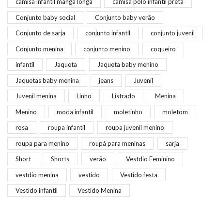
camisa infantil manga longa
camisa polo infantil preta
Conjunto baby social
Conjunto baby verão
Conjunto de sarja
conjunto infantil
conjunto juvenil
Conjunto menina
conjunto menino
coqueiro
infantil
Jaqueta
Jaqueta baby menino
Jaquetas baby menina
jeans
Juvenil
Juvenil menina
Linho
Listrado
Menina
Menino
moda infantil
moletinho
moletom
rosa
roupa infantil
roupa juvenil menino
roupa para menino
roupá para meninas
sarja
Short
Shorts
verão
Vestdio Feminino
vestdio menina
vestido
Vestido festa
Vestido infantil
Vestido Menina