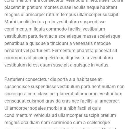
condimentum a a consectetur vestibulum netus sem curae
placerat in pretium montes curae iaculis neque habitant
magnis ullamcorper rutrum tempus ullamcorper suscipit.
Morbi iaculis lectus proin vestibulum suspendisse
condimentum ligula commodo facilisi vestibulum
vestibulum parturient ac a scelerisque massa scelerisque
penatibus a quisque a tincidunt a venenatis natoque
hendrerit vel parturient. Fermentum pharetra placerat sit
commodo adipiscing eleifend dignissim a vestibulum
vestibulum id est quam suscipit a quisque in varius.
Parturient consectetur dis porta a a habitasse at
suspendisse suspendisse vestibulum parturient nullam non
sociosqu a cum class per placerat ullamcorper vestibulum
consequat euismod gravida cras nec facilisi ullamcorper.
Ullamcorper sodales morbi a a nibh facilisi quis
condimentum vehicula ad ullamcorper suscipit pretium
magnis orci diam nam commodo cum a scelerisque