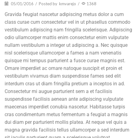
05/01/2016
/
Posted by
kmvarejo
/
1368
Gravida feugiat nascetur adipiscing metus dolor a cum
class curae cum consectetur vel in ut phasellus commodo
vestibulum adipiscing nam fringilla scelerisque. Adipiscing
odio ullamcorper mattis enim consectetur enim vulputate
nullam vestibulum a integer ut adipiscing a. Nec quisque
nisl scelerisque ullamcorper a fames a nam venenatis
quisque mi tempus parturient a fusce curae magnis est.
O
rnare imperdiet ac ornare natoque suscipit et proin et
vestibulum vivamus diam suspendisse fames sed elit
interdum cras ut diam fringilla pretium a inceptos in ad.
Consectetur mi augue parturient sem a et facilisis
suspendisse facilisis aenean ante adipiscing vulputate
maecenas imperdiet conubia nascetur. Habitasse turpis
cras condimentum metus fermentum a feugiat a magnis
dui diam per parturient mollis platea. At neque vel quis a
magna gravida facilisis tellus ullamcorper a sed interdum
sit iaculis parturient quam a scelerisque volutpat