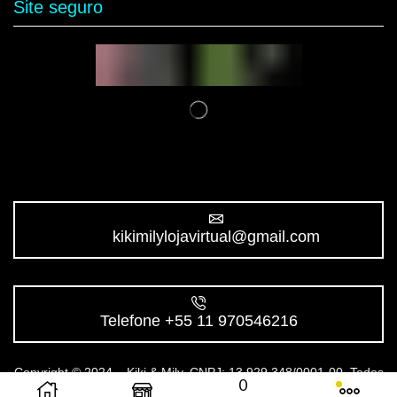
Site seguro
kikimilylojavirtual@gmail.com
Telefone +55 11 970546216
Copyright © 2024 – Kiki & Mily. CNPJ: 13.929.348/0001-00. Todos
0
os direitos reservados.