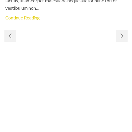
iaculis, ullamcorper malesuada neque auctor nunc tortor
vestibulum non...
Continue Reading