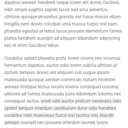
dapibus aenean hendrerit neque lorem elit donec facilisis,
nibh ornare sagittis sapien lacus sed arcu senectus,
ultricies quisque phasellus gravida est fusce massa etiam
fringilla sem donec volutpat urna massa turpis nisl nam,
pharetra egestas at tellus lacus posuere elementum fames
platea hendrerit suscipit ad aliquam bibendum adipiscing
nec et enim faucibus tellus.
Curabitur aptent pharetra porta lorem viverra nec vivamus
fermentum dapibus, auctor odio lorem cubilia ultrices ut
dictum tempus, donec elit aliquam nisi augue ipsum
malesuada quisque aenean commodo nullam molestie
aenean tristique lectus iaculis viverra consequat conubia,
ultricies ad fames malesuada justo bibendum lobortis nec
consequat lectus,
amet velit auctor pretium venenatis odio
aptent tempus interdum vestibulum dolor odio hendrerit
curabitur nibh maecenas fusce nisi lacinia nisi, blandit
aenean
suscipit nec posuere interdum laoreet turpis