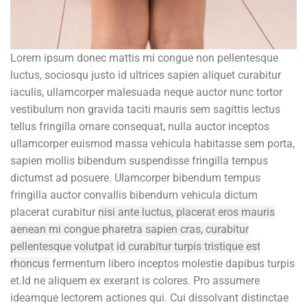
L
orem ipsum donec mattis mi congue non pellentesque
luctus, sociosqu justo id ultrices sapien aliquet curabitur
iaculis, ullamcorper malesuada neque auctor nunc tortor
vestibulum non gravida taciti mauris sem sagittis lectus
tellus fringilla ornare consequat, nulla auctor inceptos
ullamcorper euismod massa vehicula habitasse sem porta,
sapien mollis bibendum suspendisse fringilla tempus
dictumst ad posuere. Ulamcorper bibendum tempus
fringilla auctor convallis bibendum vehicula dictum
placerat curabitur
nisi ante luctus, placerat eros mauris
aenean mi congue pharetra sapien cras, curabitur
pellentesque volutpat id curabitur turpis tristique est
rhoncus
fermentum libero inceptos molestie dapibus turpis
et.Id ne aliquem ex exerant is colores. Pro assumere
ideamque lectorem actiones qui. Cui dissolvant distinctae